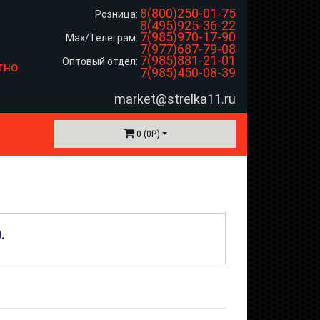
8(800)250-01-75
Розница:
8(495)925-36-22
7(985)970-17-90
Max/Телеграм:
7(977)687-79-08
7(985)881-21-01
Оптовый отдел:
тно
7(985)450-08-39
market@strelka11.ru
0 (0Р.)
0
.