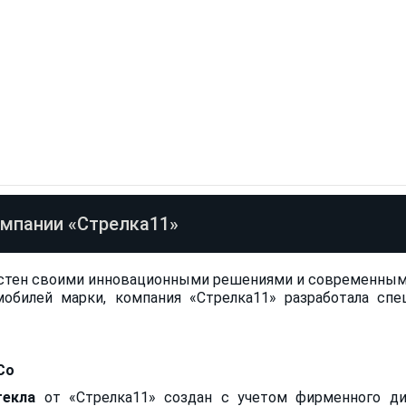
омпании «Стрелка11»
естен своими инновационными решениями и современным 
обилей марки, компания «Стрелка11» разработала спе
Co
текла
от «Стрелка11» создан с учетом фирменного диз