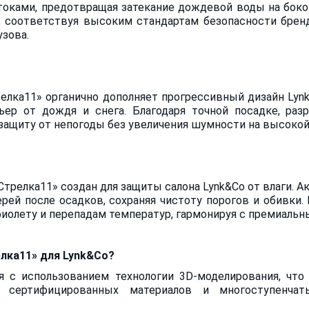
оками, предотвращая затекание дождевой воды на боков
у, соответствуя высоким стандартам безопасности брен
узова.
елка11» органично дополняет прогрессивный дизайн Lyn
ьер от дождя и снега. Благодаря точной посадке, разр
ащиту от непогоды без увеличения шумности на высокой
Стрелка11» создан для защиты салона Lynk&Co от влаги. 
ей после осадков, сохраняя чистоту порогов и обивки
фиолету и перепадам температур, гармонируя с премиаль
лка11» для Lynk&Co?
я с использованием технологии 3D-моделирования, что 
е сертифицированных материалов и многоступенчат