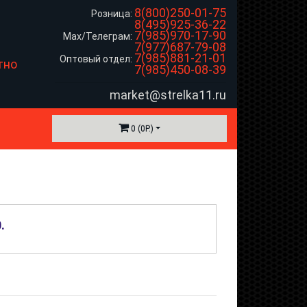
8(800)250-01-75
Розница:
8(495)925-36-22
7(985)970-17-90
Max/Телеграм:
7(977)687-79-08
7(985)881-21-01
Оптовый отдел:
тно
7(985)450-08-39
market@strelka11.ru
0 (0Р.)
0
.