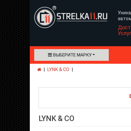
Уника
автом
Дост
Услу
ВЫБЕРИТЕ МАРКУ
LYNK & CO
LYNK & CO