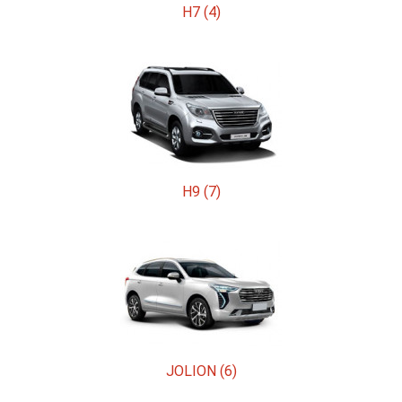
H7 (4)
H9 (7)
JOLION (6)