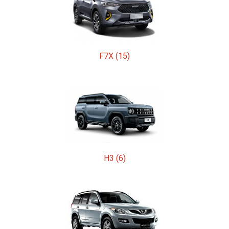
F7X (15)
H3 (6)