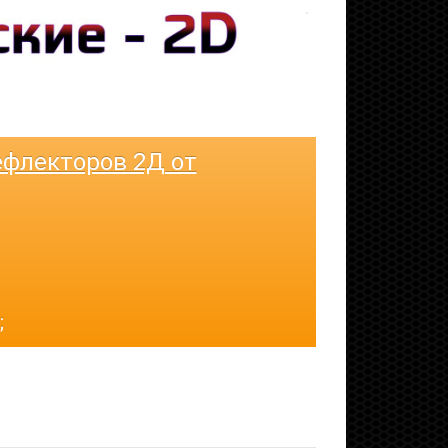
флекторов 2Д от
;