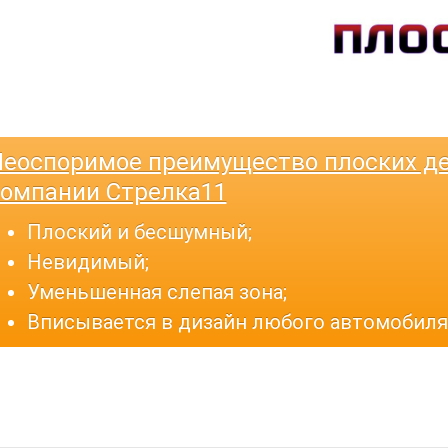
еоспоримое преимущество плоских де
омпании Стрелка11
Плоский и бесшумный;
Невидимый;
Уменьшенная слепая зона;
Вписывается в дизайн любого автомобиля