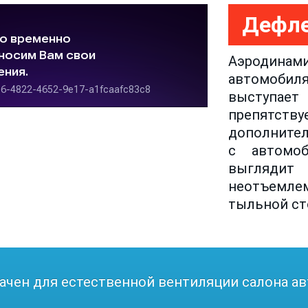
Дефле
Аэродинам
автомобиля
выступае
препятству
дополнител
с автомо
выглядит
неотъемле
тыльной ст
ачен для естественной вентиляции салона а