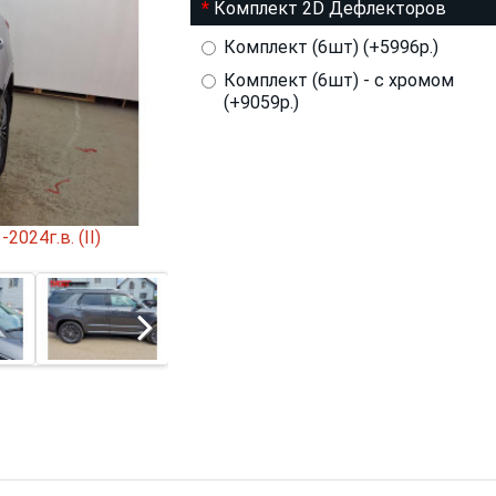
Комплект 2D Дефлекторов
Комплект (6шт) (+5996р.)
Комплект (6шт) - с хромом
(+9059р.)
024г.в. (II)