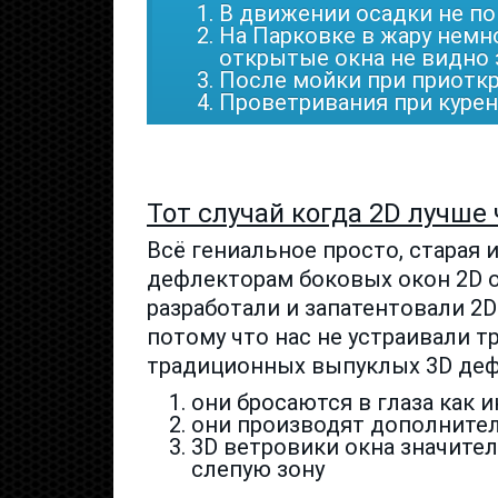
В движении осадки не по
На Парковке в жару немн
открытые окна не видно 
После мойки при приоткр
Проветривания при курен
Тот случай когда 2D лучше
Всё гениальное просто, старая 
дефлекторам боковых окон 2D о
разработали и запатентовали 2D
потому что нас не устраивали т
традиционных выпуклых 3D де
они бросаются в глаза как 
они производят дополните
3D ветровики окна значите
слепую зону