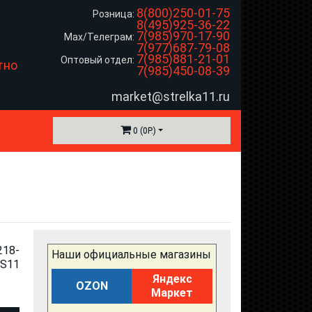
8(800)250-01-75
Розница:
8(495)925-36-22
7(985)970-17-90
Max/Телеграм:
7(977)687-79-08
7(985)881-21-01
Оптовый отдел:
тно
7(985)450-08-39
market@strelka11.ru
0 (0Р.)
218-
Наши официальные магазины
.S11
Яндекс
OZON
Маркет