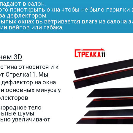
падают в салон.
ого приоткрыть окна чтобы не было парилки в
за дефлектором.
ытых окнах выветривается влага из салона з
ии вейпов или табака.
 чем 3D
истина относится и к
т Стрелка11. Мы
 дефлектор на окна
ри основных минуса у
флекторов
инородное тело
льные шумы.
льно увеличивают