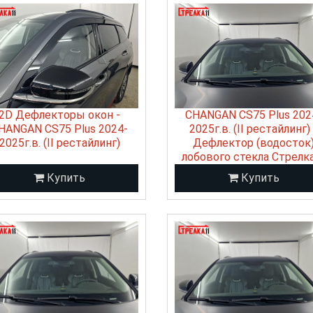
2D Дефлекторы окон -
CHANGAN CS75 Plus 202
HANGAN CS75 Plus 2024-
2025г.в. (II рестайлинг) 
2025г.в. (II рестайлинг)
Дефлектор (водосток
лобового стекла Стрелк
Купить
Купить