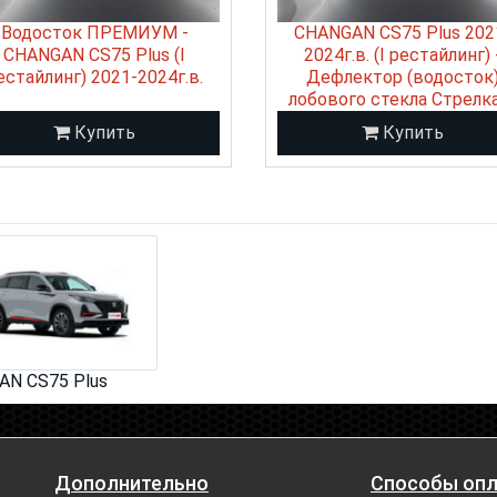
Водосток ПРЕМИУМ -
CHANGAN CS75 Plus 202
CHANGAN CS75 Plus (I
2024г.в. (I рестайлинг) 
естайлинг) 2021-2024г.в.
Дефлектор (водосток
лобового стекла Стрелк
Купить
Купить
N CS75 Plus
Дополнительно
Способы оп