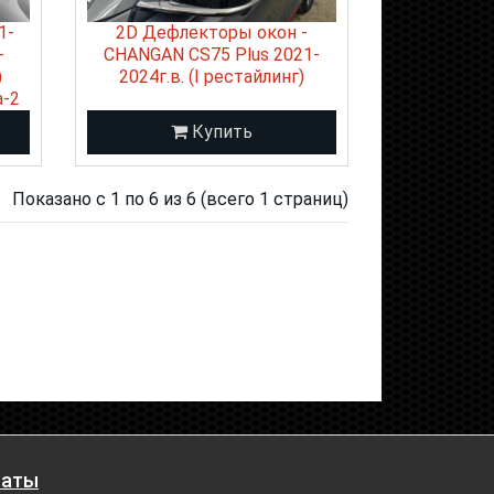
1-
2D Дефлекторы окон -
-
CHANGAN CS75 Plus 2021-
)
2024г.в. (I рестайлинг)
а-2
Купить
Показано с 1 по 6 из 6 (всего 1 страниц)
латы