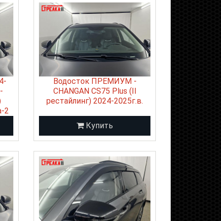
4-
Водосток ПРЕМИУМ -
-
CHANGAN CS75 Plus (II
)
рестайлинг) 2024-2025г.в.
а-2
Купить