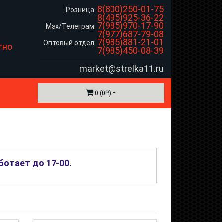
8(800)250-01-75
Розница:
8(495)925-36-22
7(985)970-17-90
Max/Телеграм:
7(977)687-79-08
7(985)881-21-01
Оптовый отдел:
тно
7(985)450-08-39
market@strelka11.ru
0 (0Р.)
ботает до 17-00
.