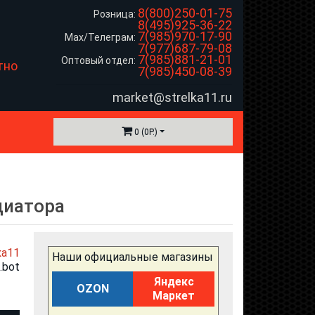
8(800)250-01-75
Розница:
8(495)925-36-22
7(985)970-17-90
Max/Телеграм:
7(977)687-79-08
7(985)881-21-01
Оптовый отдел:
тно
7(985)450-08-39
market@strelka11.ru
0 (0Р.)
диатора
ка11
Наши официальные магазины
.bot
Яндекс
OZON
Маркет