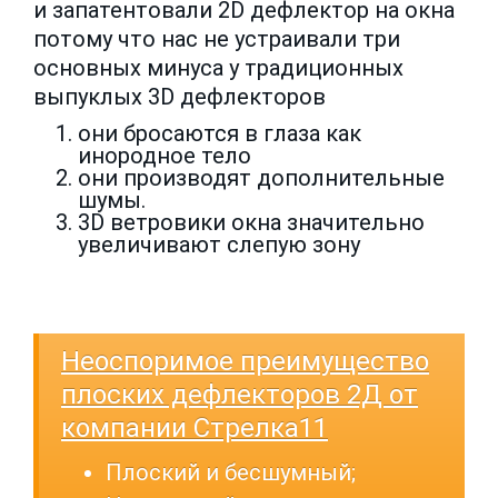
и запатентовали 2D дефлектор на окна
потому что нас не устраивали три
основных минуса у традиционных
выпуклых 3D дефлекторов
они бросаются в глаза как
инородное тело
они производят дополнительные
шумы.
3D ветровики окна значительно
увеличивают слепую зону
Неоспоримое преимущество
плоских дефлекторов 2Д от
компании Стрелка11
Плоский и бесшумный;