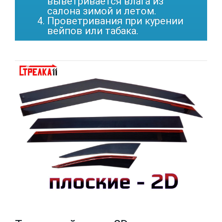
выветривается влага из
салона зимой и летом.
Проветривания при курении
вейпов или табака.