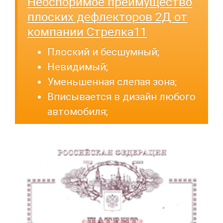
Неоспоримое преимущество
плоских дефлекторов 2Д от
компании Стрелка11
Плоский и бесшумный;
Невидимый;
Уменьшенная слепая зона;
Вписывается в дизайн любого
автомобиля;