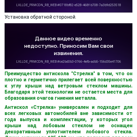
Установка обратной стороной.
Преимущество антискола "Стрелка" в том, что он
плотно и герметично прилегает всей поверхностью
к углу крыши над ветровым стеклом машины.
Благодаря этой технологии не остается места для
образования очагов гниения металла.
Антискол «Стрелка» универсален и подходит для
всех легковых автомобилей вне зависимости от
года выпуска и комплектации, у которых угол
крыши над лобовым стеклом не оснащен
декоративным уплотнителем лобового стекла.