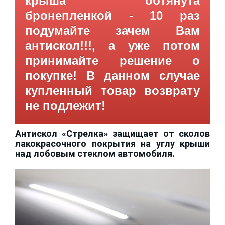
крыша обтянута
бронепленкой - 10 раз
подумайте зачем Вам
антискол!!!, а уже потом
принимайте решение о
покупке! В данном случае
купленный товар возврату
не подлежит!
Антискол «Стрелка» защищает от сколов
лакокрасочного покрытия на углу крыши
над лобовым стеклом автомобиля.