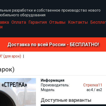
льные разработки и собственное производство нового
обильного оборудования
авка
Оплата
Гарантия
Отзывы
Контакты
Беспла
ги
Доставка по всей России - БЕСПЛАТНО!
 (для арок)
арок)
Информация
Производитель:
Стрелка11
Модель:
ac4 / as2
Доступные варианты