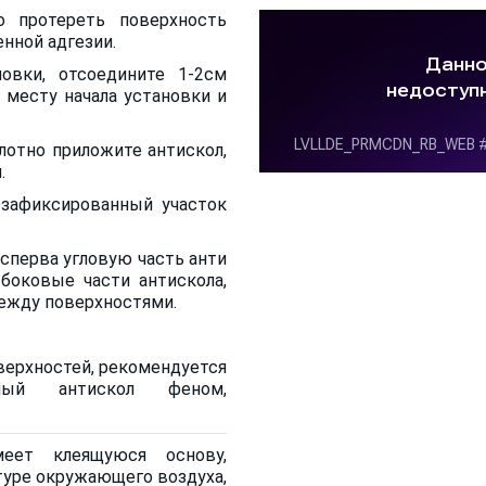
о протереть поверхность
нной адгезии.
овки, отсоедините 1-2см
 месту начала установки и
плотно приложите антискол,
.
 зафиксированный участок
 сперва угловую часть анти
 боковые части антискола,
между поверхностями.
верхностей, рекомендуется
нный антискол феном,
еет клеящуюся основу,
туре окружающего воздуха,