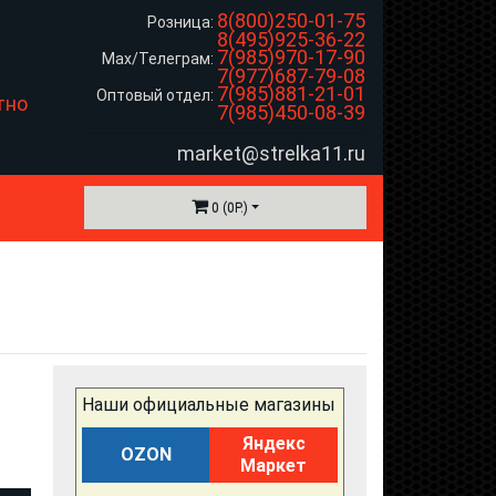
8(800)250-01-75
Розница:
8(495)925-36-22
7(985)970-17-90
Max/Телеграм:
7(977)687-79-08
7(985)881-21-01
Оптовый отдел:
тно
7(985)450-08-39
market@strelka11.ru
0 (0Р.)
Наши официальные магазины
Яндекс
OZON
Маркет