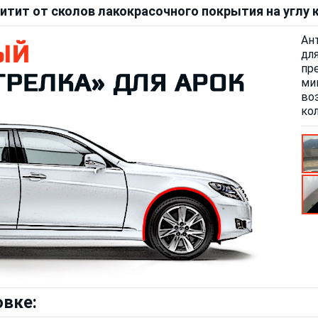
итит от сколов лакокрасочного покрытия на углу 
Ан
дл
пр
ми
во
ко
овке: