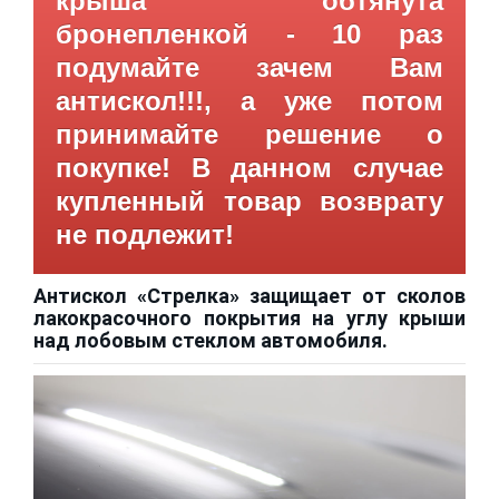
крыша обтянута
бронепленкой - 10 раз
подумайте зачем Вам
антискол!!!, а уже потом
принимайте решение о
покупке! В данном случае
купленный товар возврату
не подлежит!
Антискол «Стрелка» защищает от сколов
лакокрасочного покрытия на углу крыши
над лобовым стеклом автомобиля.