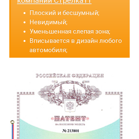
компании Стрелка11
Плоский и бесшумный;
Невидимый;
Уменьшенная слепая зона;
Вписывается в дизайн любого
автомобиля;