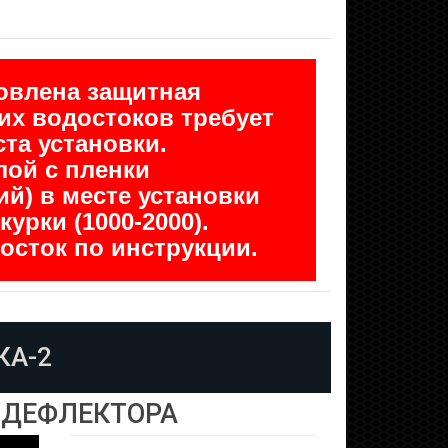
новлена защитная
их водостоков требует
та установки.
ой с пленки
й) в месте установки
рки (1000-2000).
осток по инструкции.
КА-2
 ДЕФЛЕКТОРА