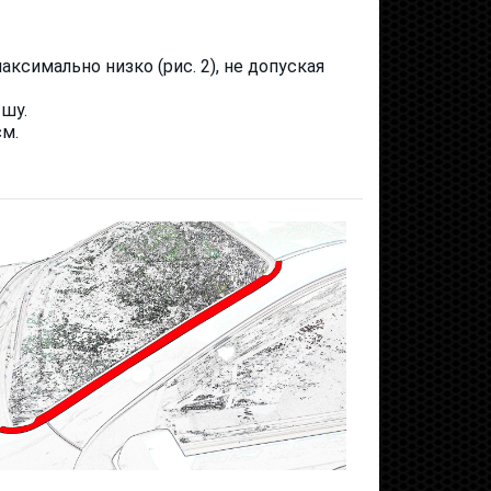
ксимально низко (рис. 2), не допуская
шу.
см.