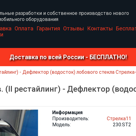
льные разработки и собственное производство нового
обильного оборудования
авка
Оплата
Гарантия
Отзывы
Контакты
Беспла
ги
Доставка по всей России - БЕСПЛАТНО!
стайлинг) - Дефлектор (водосток) лобового стекла Стрелка
 (II рестайлинг) - Дефлектор (водо
Информация
Производитель:
Стрелка11
Модель:
230.ST2