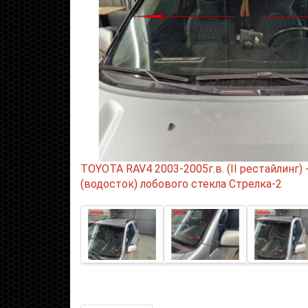
TOYOTA RAV4 2003-2005г.в. (II рестайлинг)
(водосток) лобового стекла Стрелка-2