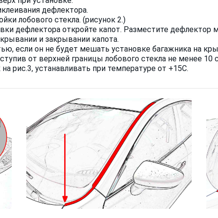
верх при установке.
иклеивания дефлектора.
йки лобового стекла. (рисунок 2.)
вки дефлектора откройте капот. Разместите дефлектор ма
ткрывании и закрывании капота.
ю, если он не будет мешать установке багажника на кры
тупив от верхней границы лобового стекла не менее 10 
на рис.3, устанавливать при температуре от +15С.