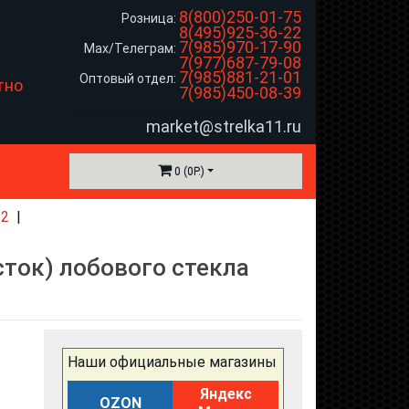
8(800)250-01-75
Розница:
8(495)925-36-22
7(985)970-17-90
Max/Телеграм:
7(977)687-79-08
7(985)881-21-01
Оптовый отдел:
тно
7(985)450-08-39
market@strelka11.ru
0 (0Р.)
-2
сток) лобового стекла
Наши официальные магазины
Яндекс
OZON