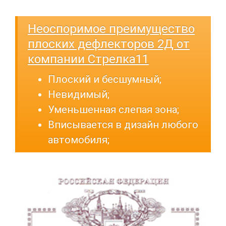
Неоспоримое преимущество
плоских дефлекторов 2Д от
компании Стрелка11
Плоский и бесшумный;
Невидимый;
Уменьшенная слепая зона;
Вписывается в дизайн любого
автомобиля;