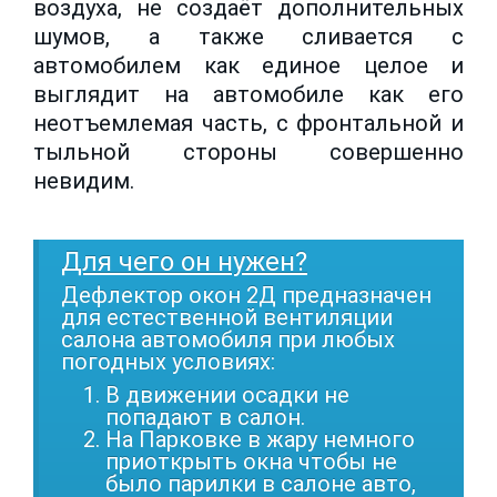
воздуха, не создаёт дополнительных
шумов, а также сливается с
автомобилем как единое целое и
выглядит на автомобиле как его
неотъемлемая часть, с фронтальной и
тыльной стороны совершенно
невидим.
Для чего он нужен?
Дефлектор окон 2Д предназначен
для естественной вентиляции
салона автомобиля при любых
погодных условиях:
В движении осадки не
попадают в салон.
На Парковке в жару немного
приоткрыть окна чтобы не
было парилки в салоне авто,