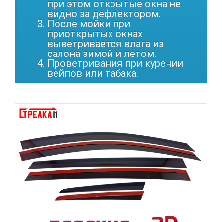
при этом открытые окна не
видно за дефлектором.
После мойки при
приоткрытых окнах
выветривается влага из
салона зимой и летом.
Проветривания при курении
вейпов или табака.